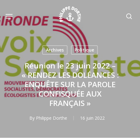
Skip
to
Menu
sea
main
content
Archives
Politique
Réunion le 23 juin 2022 –
« RENDEZ LES DOLÉANCES :
ENQUÊTE SUR LA PAROLE
CONFISQUÉE AUX
FRANÇAIS »
By
Philippe Dorthe
16 juin 2022