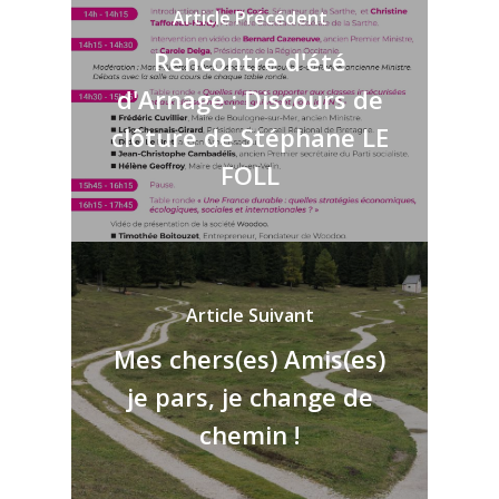
Article Précédent
Rencontre d'été
d'Arnage : Discours de
clôture de Stéphane LE
FOLL
Article Suivant
Mes chers(es) Amis(es)
je pars, je change de
chemin !