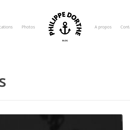
cations
Photos
A propos
Cont
s