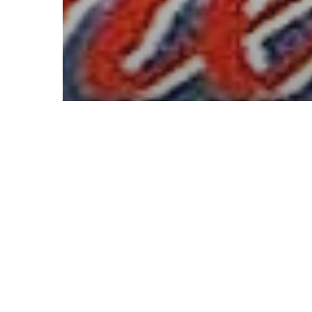
A la une
Carennac
Photographies
EXPOSITION : 30 ans déjà que
le feuilleton « LA RIVIERE