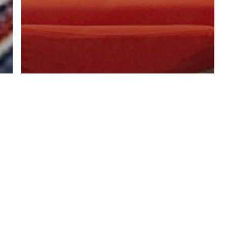
A la une
Archives
Bacalan
Bordeaux
Photographies
Le plaisir d’avoir exposé à