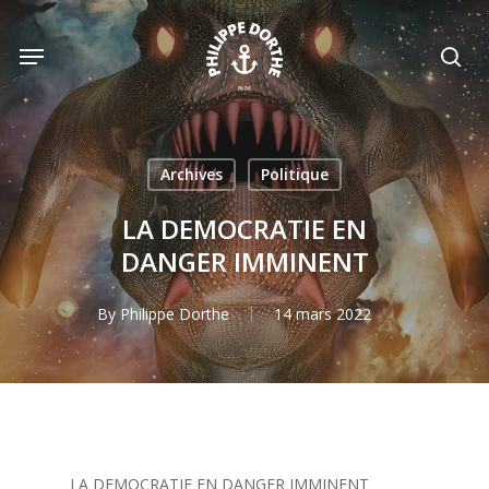
Skip
to
Menu
sea
main
content
Archives
Politique
LA DEMOCRATIE EN
DANGER IMMINENT
By
Philippe Dorthe
14 mars 2022
LA DEMOCRATIE EN DANGER IMMINENT