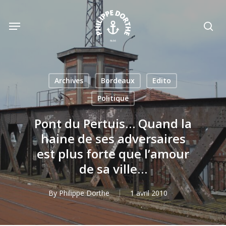
Skip
to
Menu
sea
main
content
Archives
Bordeaux
Edito
Politique
Pont du Pertuis… Quand la
haine de ses adversaires
est plus forte que l’amour
de sa ville…
By
Philippe Dorthe
1 avril 2010